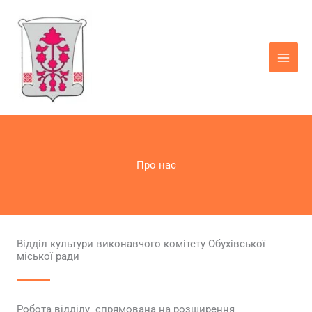
Перейти
до
вмісту
Про нас
Відділ культури виконавчого комітету Обухівської
міської ради
Робота відділу спрямована на розширення