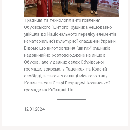
Традиція та технологія виготовлення
Обухівського “шитого” рушника нещодавно
увійшла до Національного переліку елементів
нематеріальної культурної спадщини України.
Відомо,що виготовлення “шитих” рушників
надзвичайно розповсюджене не лише в
Обухові, але у деяких селах Обухівської
громади, зокрема, у Таценках та Красній
слобідці, а також у селищі міського типу
Козин та селі Старі Безрадичі Козинської
громади на Київщині. На…
12.01.2024