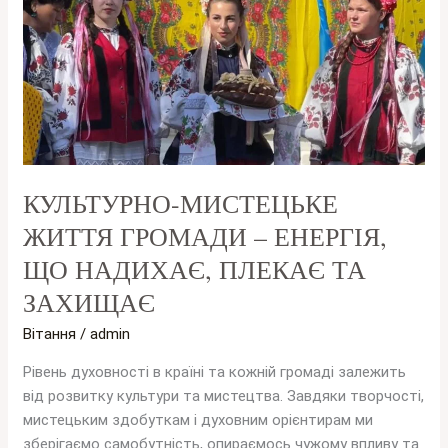
ЖИТТЯ
ГРОМАДИ
–
ЕНЕРГІЯ,
ЩО
НАДИХАЄ,
ПЛЕКАЄ
ТА
ЗАХИЩАЄ
КУЛЬТУРНО-МИСТЕЦЬКЕ
ЖИТТЯ ГРОМАДИ – ЕНЕРГІЯ,
ЩО НАДИХАЄ, ПЛЕКАЄ ТА
ЗАХИЩАЄ
Вітання
/
admin
Рівень духовності в країні та кожній громаді залежить
від розвитку культури та мистецтва. Завдяки творчості,
мистецьким здобуткам і духовним орієнтирам ми
зберігаємо самобутність, опираємось чужому впливу та